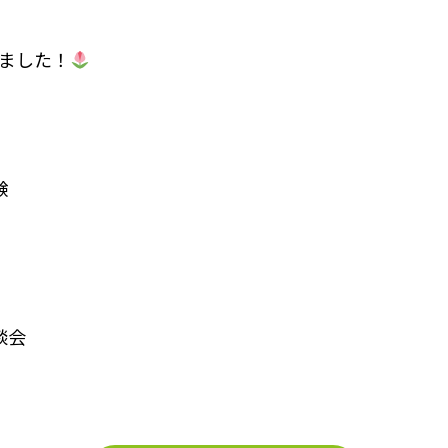
ました！
験
談会