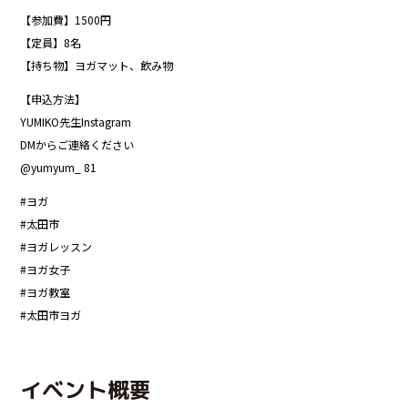
【参加費】1500円
【定員】8名
【持ち物】ヨガマット、飲み物
【申込方法】
YUMIKO先生Instagram
DMからご連絡ください
@yumyum_ 81
#ヨガ
#太田市
#ヨガレッスン
#ヨガ女子
#ヨガ教室
#太田市ヨガ
イベント概要