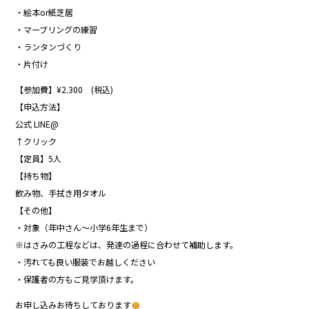
・絵本or紙芝居
・マーブリングの練習
・ランタンづくり
・片付け
【参加費】¥2.300 (税込)
【申込方法】
公式 LINE@
↑クリック
【定員】5人
【持ち物】
飲み物、手拭き用タオル
【その他】
・対象（年中さん〜小学6年生まで）
※はさみの工程などは、発達の過程に合わせて補助します。
・汚れても良い服装でお越しください
・保護者の方もご見学頂けます。
お申し込みお待ちしております