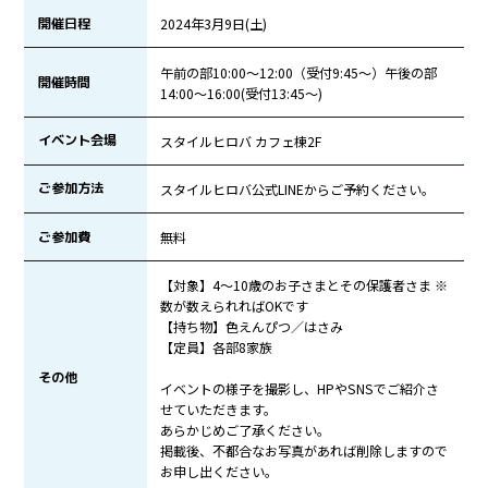
開催日程
2024年3月9日(土)
午前の部10:00〜12:00（受付9:45〜）午後の部
開催時間
14:00〜16:00(受付13:45〜)
イベント会場
スタイルヒロバ カフェ棟2F
ご参加方法
スタイルヒロバ公式LINEからご予約ください。
ご参加費
無料
【対象】4〜10歳のお子さまとその保護者さま ※
数が数えられればOKです
【持ち物】色えんぴつ／はさみ
【定員】各部8家族
その他
イベントの様子を撮影し、HPやSNSでご紹介さ
せていただきます。
あらかじめご了承ください。
掲載後、不都合なお写真があれば削除しますので
お申し出ください。