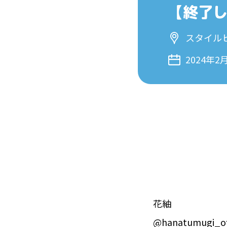
【終了
スタイル
2024年2
花紬
@hanatumugi_off