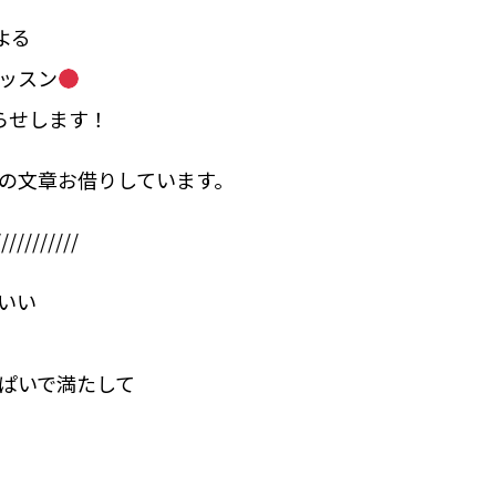
による
ッスン
らせします！
の文章お借りしています。
///////////
いい
ぱいで満たして