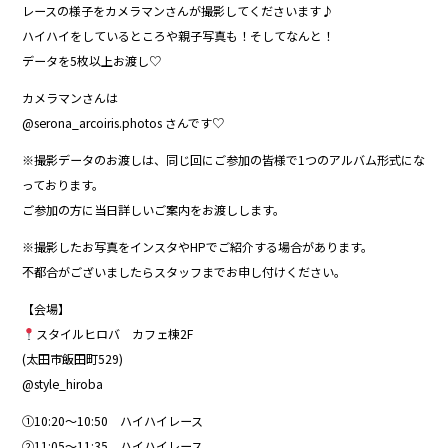
レースの様子をカメラマンさんが撮影してくださいます♪
ハイハイをしているところや親子写真も！そしてなんと！
データを5枚以上お渡し♡
カメラマンさんは
@serona_arcoiris.photos さんです♡
※撮影データのお渡しは、同じ回にご参加の皆様で1つのアルバム形式にな
っております。
ご参加の方に当日詳しいご案内をお渡しします。
※撮影したお写真をインスタやHPでご紹介する場合があります。
不都合がございましたらスタッフまでお申し付けください。
【会場】
スタイルヒロバ カフェ棟2F
(太田市飯田町529)
@style_hiroba
①10:20〜10:50 ハイハイレース
②11:05〜11:35 ハイハイレース