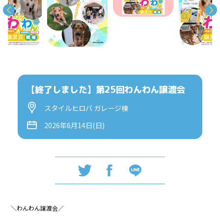
【終了しました】第25回わんわん譲渡会
スタイルヒロバ ガレージ棟
2026年6月14日(日)
＼わんわん譲渡会／