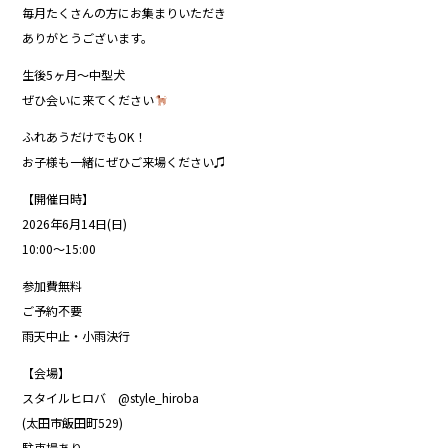
毎月たくさんの方にお集まりいただき
ありがとうございます。
生後5ヶ月〜中型犬
ぜひ会いに来てください
ふれあうだけでもOK！
お子様も一緒にぜひご来場ください♫
【開催日時】
2026年6月14日(日)
10:00〜15:00
参加費無料
ご予約不要
雨天中止・小雨決行
【会場】
スタイルヒロバ
@style_hiroba
(太田市飯田町529)
駐車場あり