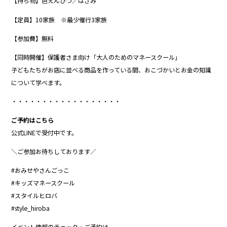
【持ち物】色えんぴつ／はさみ
【定員】10家族 ※最少催行3家族
【参加費】無料
【同時開催】保護者さま向け「大人のためのマネースクール」
子どもたちがお店に並べる商品を作っている間、おこづかいとお金の知識
について学べます。
・・・・・・・・・・・・・・・・・・
ご予約はこちら
公式LINEで受付中です。
＼ご参加お待ちしております／
#おみせやさんごっこ
#キッズマネースクール
#スタイルヒロバ
#style_hiroba
イベント情報のチェック・ご予約は