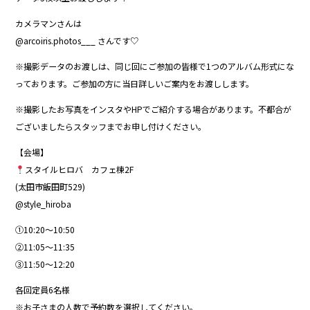
カメラマンさんは
@arcoiris.photos___ さんです♡
※撮影データのお渡しは、同じ回にご参加の皆様で1つのアルバム形式にな
っております。ご参加の方に当日詳しいご案内をお渡しします。
※撮影したお写真をインスタやHPでご紹介する場合があります。不都合が
ございましたらスタッフまでお申し付けください。
【会場】
スタイルヒロバ カフェ棟2F
(太田市飯田町529)
@style_hiroba
①10:20〜10:50
②11:05〜11:35
③11:50〜12:20
各回定員6名様
※お子さまの人数で予約数を選択してください。