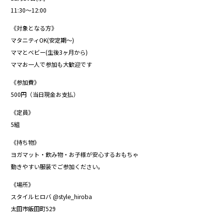
11:30〜12:00
《対象となる方》
マタニティOK(安定期〜)
ママとベビー(生後3ヶ月から)
ママお一人で参加も大歓迎です
《参加費》
500円（当日現金お支払）
《定員》
5組
《持ち物》
ヨガマット・飲み物・お子様が安心するおもちゃ
動きやすい服装でご参加ください。
《場所》
スタイルヒロバ @style_hiroba
太田市飯田町529