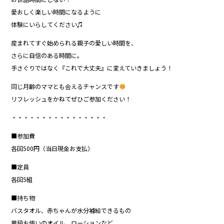
愛おしく楽しい時間になるように
体験にいらしてください♫
産まれてすぐ始められる親子の愛しい時間を、
さらに自信のある時間に。
手さぐりではなく『これで大丈夫』に変えていきましょう！
同じ月齢のママとも会えるチャンスです
リフレッシュをかねてぜひご参加ください！
・・・・・・・・・・・・・・・・
■参加費
各回500円（当日現金お支払）
■定員
各回5組
■持ち物
バスタオル、赤ちゃんが水分補給できるもの
普段お使いのオイル、ローションなど