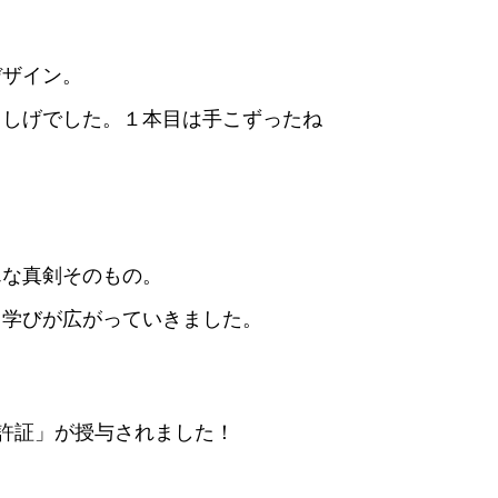
デザイン。
らしげでした。１本目は手こずったね
んな真剣そのもの。
と学びが広がっていきました。
長免許証」が授与されました！