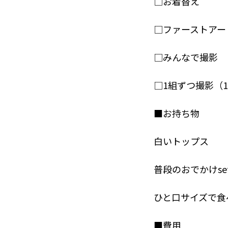
□お着替え
□ファーストアー
□みんなで撮影
□1組ずつ撮影（1
■お持ち物
白いトップス
普段のおでかけse
ひと口サイズで食
■費用